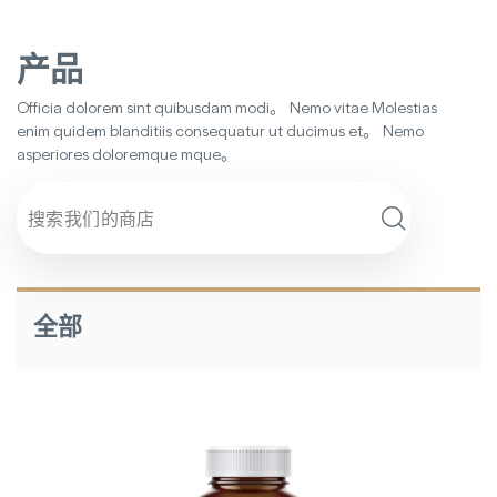
产品
Officia dolorem sint quibusdam modi。 Nemo vitae Molestias
enim quidem blanditiis consequatur ut ducimus et。 Nemo
asperiores doloremque mque。
搜
索
全部