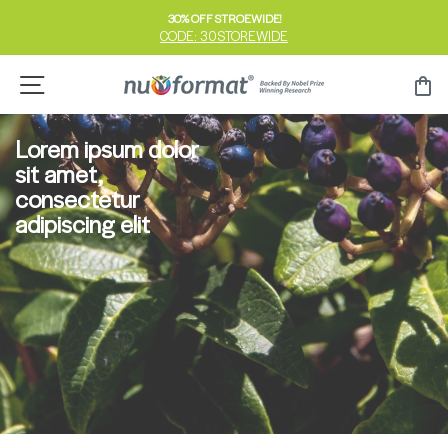
跳
30% OFF STROEWIDE!
到
CODE: 30STOREWIDE
暂
内
停
容
网站导航
<
幻
灯
片
Lorem ipsum dolor
sit amet,
consectetur
adipiscing elit