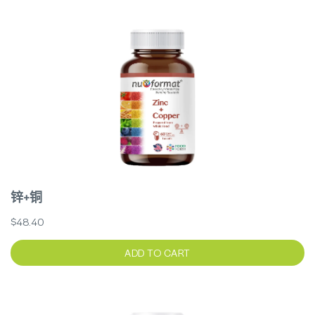
锌+铜
$48.40
ADD TO CART