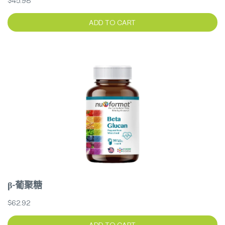
$45.98
ADD TO CART
β-葡聚糖
$62.92
ADD TO CART