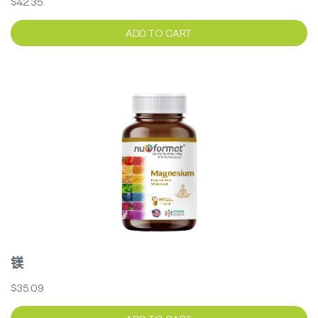
$42.35
ADD TO CART
镁
$35.09