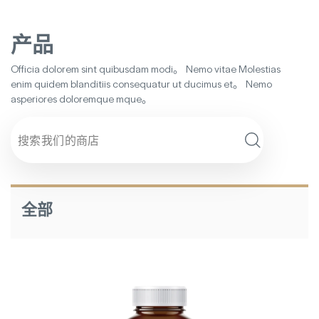
产品
Officia dolorem sint quibusdam modi。 Nemo vitae Molestias
enim quidem blanditiis consequatur ut ducimus et。 Nemo
asperiores doloremque mque。
搜
索
全部