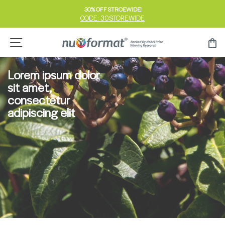
跳
30% OFF STROEWIDE!
到
CODE: 30STOREWIDE
暂
内
停
容
网站导航
<
幻
灯
片
Lorem ipsum dolor
sit amet,
consectetur
adipiscing elit